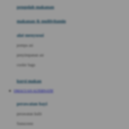
pengolah makanan
Joolz
Jujube
makanan & multivitamin
K
alat menyusui
Kiddycuts
pompa asi
Kumon
penyimpanan asi
L
cooler bags
Leapfrog
kursi makan
Leclerc
OMACUAN ALTERNATIF
Lee Vierra
Lillebaby
perawatan bayi
Little Bird Told Me
perawatan kulit
Little Miss Janis
Sunscreen