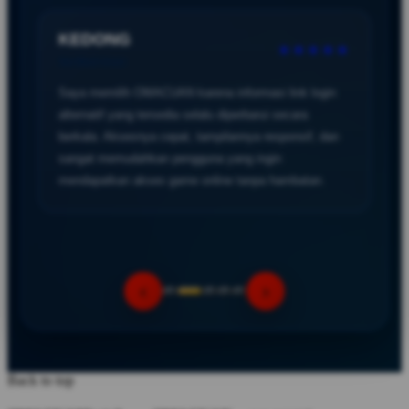
JIMMY
Verified User
‹
›
Back to top