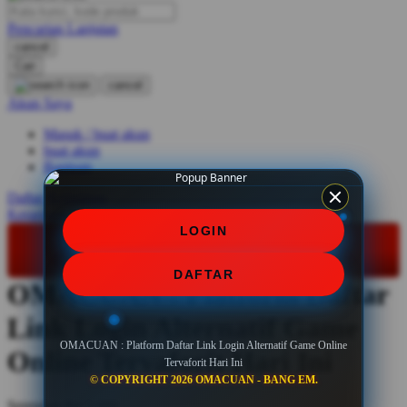
Pencarian Lanjutan
Oh Ma Grain
cancel
Okiedog
Cari
cancel
P
Akun Saya
Masuk / buat akun
Peachy
buat akun
Phil & Ted's
Bantuan
Philips Avent
Daftar Keinginan
Keranjang Saya
Pigeon
LOGIN
LOGIN
DAFTAR
Playgro
DAFTAR
OMACUAN : Platform Daftar
Poled Global
Link Login Alternatif Game
Ponycycle
OMACUAN : Platform Daftar Link Login Alternatif Game Online
Puma
Online Tervaforit Hari Ini
Tervaforit Hari Ini
© COPYRIGHT 2026 OMACUAN - BANG EM.
Pureats
Serendah
Rp 5.000