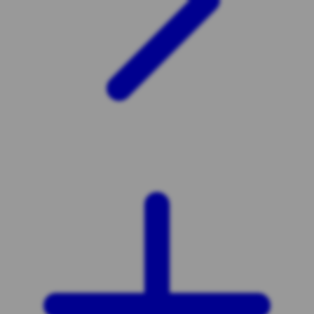
Xootz
Y
Yamatoya
Z
Zaxy
Zoggs
0-9
4Moms
59S