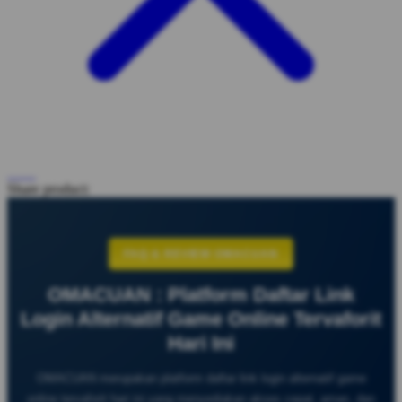
Share product:
FAQ & REVIEW OMACUAN
OMACUAN : Platform Daftar Link
Login Alternatif Game Online Tervaforit
Hari Ini
OMACUAN merupakan platform daftar link login alternatif game
online tervaforit hari ini yang menyediakan akses cepat, aman, dan